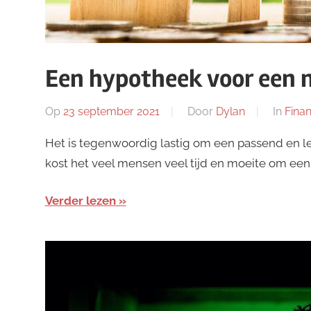
Een hypotheek voor een 
Op
23 september 2021
Door
Dylan
In
Finan
Het is tegenwoordig lastig om een passend en l
kost het veel mensen veel tijd en moeite om een h
Verder lezen