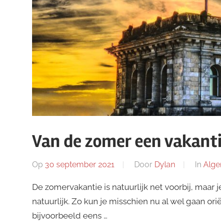
Van de zomer een vakant
Op
30 september 2021
Door
Dylan
In
Alg
De zomervakantie is natuurlijk net voorbij, maar
natuurlijk. Zo kun je misschien nu al wel gaan ori
bijvoorbeeld eens …