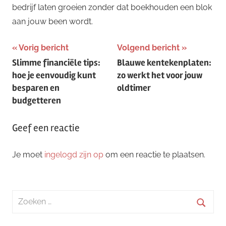
bedrijf laten groeien zonder dat boekhouden een blok
aan jouw been wordt.
Bericht
Vorig bericht
Volgend bericht
Slimme financiële tips:
Blauwe kentekenplaten:
navigatie
hoe je eenvoudig kunt
zo werkt het voor jouw
besparen en
oldtimer
budgetteren
Geef een reactie
Je moet
ingelogd zijn op
om een reactie te plaatsen.
Zoeken
naar:
Zoeke