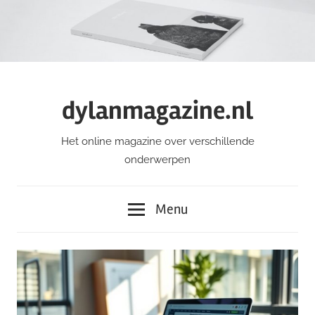
Ga
naar
de
inhoud
dylanmagazine.nl
Het online magazine over verschillende
onderwerpen
Menu